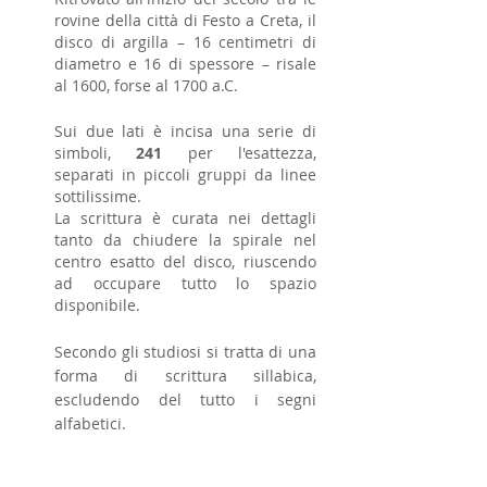
rovine della città di Festo a Creta,
il
disco di argilla – 16 centimetri di
diametro e 16 di spessore – risale
al
1600, forse al 1700 a.C.
Sui due lati è incisa una serie di
simboli,
241
per l'esattezza,
separati in piccoli gruppi da linee
sottilissime.
La scrittura è curata nei dettagli
tanto da chiudere la spirale nel
centro e
satto del disco, riuscendo
ad occupare tutto lo spazio
disponibile.
Secondo gli studiosi si tratta di una
forma di scrittura sillabica,
escludendo del tutto i segni
alfabetici.
Diverse e significative le figure